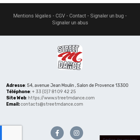
Mentions légales - CGV - Contact - Signaler un bug -
Signaler un abus
Adresse
:
54, avenue Jean Moulin , Salon de Provence 13300
Téléphon
e
:
+ 33 (0)7 81 09 42 25
Site Web
:
https://www.streetmdance.com
Email:
contacts@streetmdance.com
Gestion des services