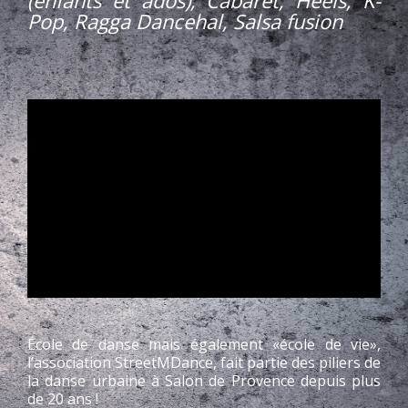
(enfants et ados), Cabaret, Heels, K-
Pop, Ragga Dancehal, Salsa fusion
École de danse mais également «école de vie»,
l’association StreetMDance, fait partie des piliers de
la danse urbaine à Salon de Provence depuis plus
de 20 ans !